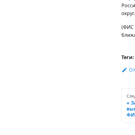
Росс
округ
(ФИС 
ближа
Теги:
От
Сле
З
вы
ФИ