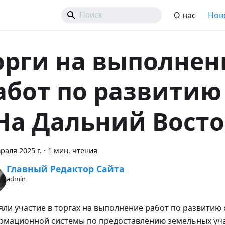
О нас
Нов
орги на выполнен
абот по развити
На Дальний Вост
раля 2025 г.
·
1 мин. чтения
Главный Редактор Сайта
admin
ли участие в торгах на выполнение работ по развитию
рмационной системы по предоставлению земельных уч