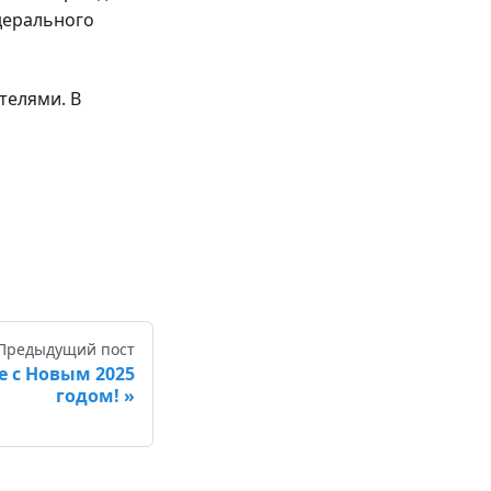
дерального
телями. В
Предыдущий пост
 с Новым 2025
годом!