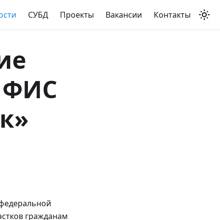
ости
СУБД
Проекты
Вакансии
Контакты
ие
ю ФИС
ок»
 федеральной
астков гражданам